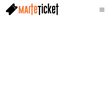
Skip to main content
ATTRAVERSAMENTI MULTIPLI
2026
COEXISTENCE / COESISTENZA
è la key word
che accompagna il 26° viaggio di
Attraversamenti Multipli tra gli orizzonti
mobili delle performing arts.
Biglietti disponibili dal 30 aprile.